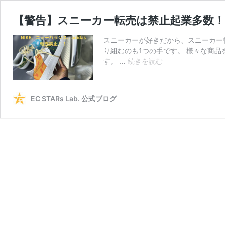
【警告】スニーカー転売は禁止起業多数！
スニーカーが好きだから、スニーカー
り組むのも1つの手です。 様々な商
【警
す。 …
続きを読む
告】
ス
ニ
EC STARs Lab. 公式ブログ
ー
カ
ー
転
売
は
禁
止
起
業
多
数！