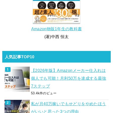
Amazon物販1年生の教科書
(著)中西 恒太
人気記事TOP10
【2026年版】Amazonメーカー仕入れは
個人でも可能！月利50万を達成する最強
7ステップ
53.4k件のビュー
私が月40万稼いでもせどりをやめたほう
がいいと思った3つの理由