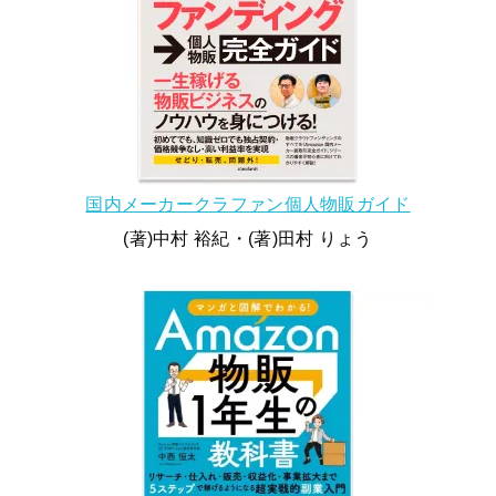
国内メーカークラファン個人物販ガイド
(著)中村 裕紀・(著)田村 りょう