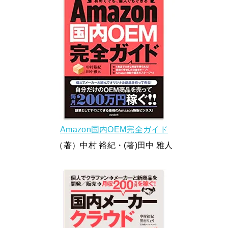
Amazon国内OEM完全ガイド
（著）中村 裕紀・(著)田中 雅人