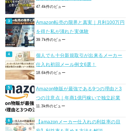
47.4k件のビュー
Amazon転売の限界と真実｜月利100万円
を得た私が潰れた実体験
39.7k件のビュー
個人でも十分新規取引が出来るメーカー
仕入れ初回メール例文6選！
18.6k件のビュー
Amazon物販が最強である9つの理由と3
つの注意点｜年商1億円稼いで独立起業
11.3k件のビュー
【amazonメーカー仕入れの利益率の目
安】利益率を高める方法を解説