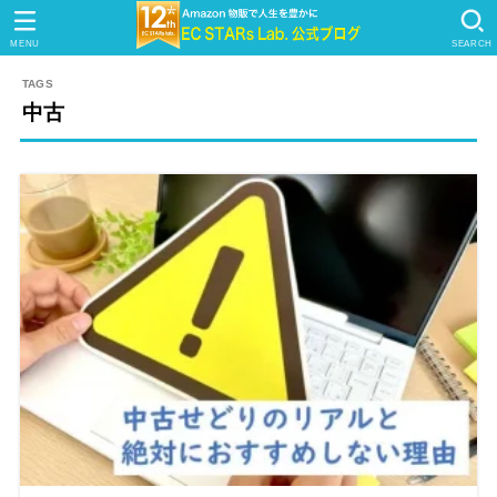
MENU
SEARCH
中古