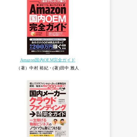
Amazon国内OEM完全ガイド
（著）中村 裕紀・(著)田中 雅人