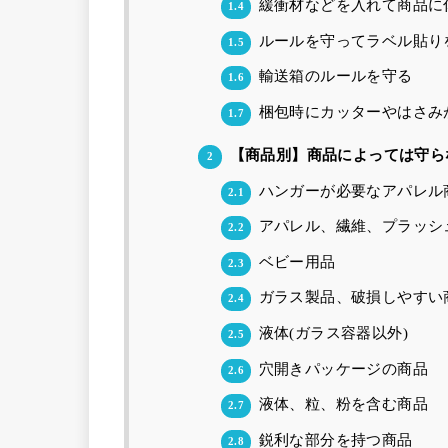
緩衝材などを入れて商品に
1.4
ルールを守ってラベル貼り
1.5
輸送箱のルールを守る
1.6
梱包時にカッターやはさみ
1.7
【商品別】商品によっては守ら
2
ハンガーが必要なアパレル
2.1
アパレル、繊維、プラッシ
2.2
ベビー用品
2.3
ガラス製品、破損しやすい
2.4
液体(ガラス容器以外)
2.5
穴開きパッケージの商品
2.6
液体、粒、粉を含む商品
2.7
鋭利な部分を持つ商品
2.8