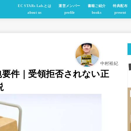
EC STARs Lab.とは
運営メンバー
書籍ご紹介
特典配布
about us
profile
books
present
中村裕紀
の梱包要件｜受領拒否されない正
説