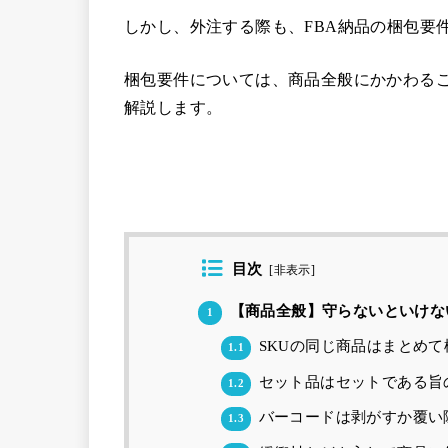
しかし、外注する際も、FBA納品の梱包要
梱包要件については、商品全般にかかわる
解説します。
目次
[
非表示
]
【商品全般】守らないといけな
1
SKUの同じ商品はまとめて
1.1
セット品はセットである旨
1.2
バーコードは剥がすか覆い
1.3