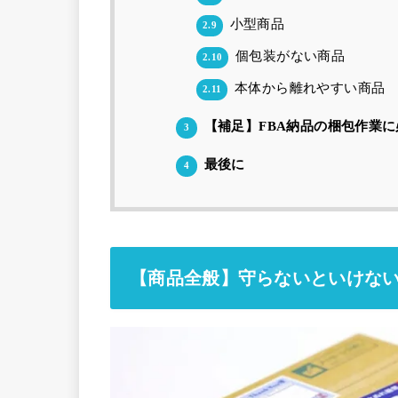
小型商品
2.9
個包装がない商品
2.10
本体から離れやすい商品
2.11
【補足】FBA納品の梱包作業
3
最後に
4
【商品全般】守らないといけない