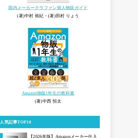
国内メーカークラファン個人物販ガイド
(著)中村 裕紀・(著)田村 りょう
Amazon物販1年生の教科書
(著)中西 恒太
人気記事TOP10
【2026年版】Amazonメーカー仕入