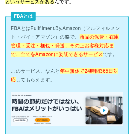
というサービスがある
んです。
FBAとは
FBAとはFullfilment.By.Amazon（フルフィルメン
ト・バイ・アマゾン）の略で、
商品の保管・在庫
管理・受注・梱包・発送、その上お客様対応ま
で、全てをAmazonに委託できるサービス
です。
このサービス、なんと
年中無休で24時間365日対
応
してもらえます。