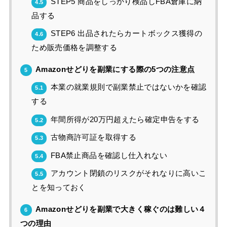
STEP5 商品をしっかり検品しFBA倉庫に納
4.5
品する
STEP6 出品されたらカートボックス獲得の
4.6
ため販売価格を調整する
Amazonせどりを副業にする際の5つの注意点
5
本業の就業規則で副業禁止ではないかを確認
5.1
する
年間所得が20万円超えたら確定申告をする
5.2
古物商許可証を取得する
5.3
FBA禁止商品を確認し仕入れない
5.4
アカウント閉鎖のリスクがそれなりに高いこ
5.5
とを知っておく
Amazonせどりを副業で大きく稼ぐのは難しい４
6
つの理由