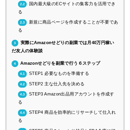
国内最大級のECサイトの集客力を活用でき
2.2
る
新規に商品ページを作成することが不要であ
2.3
る
実際にAmazonせどりの副業では月40万円稼い
3
だ友人の体験談
Amazonせどりを副業で行う６ステップ
4
STEP1 必要なものを準備する
4.1
STEP2 主な仕入先を決める
4.2
STEP3 Amazon出品用アカウントを作成す
4.3
る
STEP4 商品を効率的にリサーチして仕入れ
4.4
る