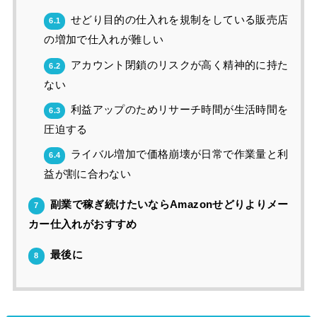
せどり目的の仕入れを規制をしている販売店
6.1
の増加で仕入れが難しい
アカウント閉鎖のリスクが高く精神的に持た
6.2
ない
利益アップのためリサーチ時間が生活時間を
6.3
圧迫する
ライバル増加で価格崩壊が日常で作業量と利
6.4
益が割に合わない
副業で稼ぎ続けたいならAmazonせどりよりメー
7
カー仕入れがおすすめ
最後に
8