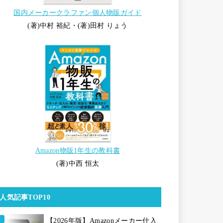
国内メーカークラファン個人物販ガイド
(著)中村 裕紀・(著)田村 りょう
Amazon物販1年生の教科書
(著)中西 恒太
人気記事TOP10
【2026年版】Amazonメーカー仕入