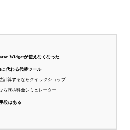
lator Widgetが使えなくなった
Widgetに代わる代替ツール
益計算するならクイックショップ
ならFBA料金シミュレーター
手段はある