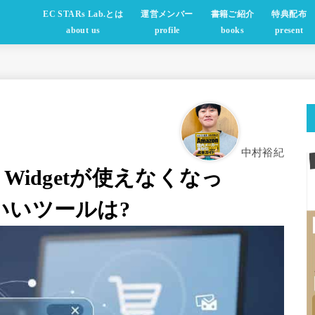
EC STARs Lab.とは
運営メンバー
書籍ご紹介
特典配布
about us
profile
books
present
中村裕紀
ator Widgetが使えなくなっ
いいツールは?