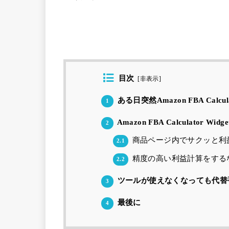
目次
[
非表示
]
ある日突然Amazon FBA Calcu
1
Amazon FBA Calculator 
2
商品ページ内でサクッと利
2.1
精度の高い利益計算をする
2.2
ツールが使えなくなっても代替
3
最後に
4