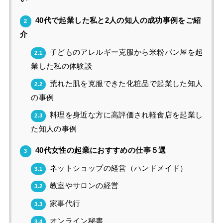
40代で起業した私と2人の知人の成功事例をご紹
2
介
子どものアレルギー克服から米粉パン屋を起
2.1
業した私の体験談
荒れた肌を克服できた化粧品で起業した知人
2.2
の事例
料理を身近な方に高評価され軽食店を起業し
2.3
た知人の事例
40代女性の起業におすすめの仕事５選
3
ネットショップの経営（ハンドメイド）
3.1
教室やサロンの経営
3.2
家事代行
3.3
オンライン秘書
3.4