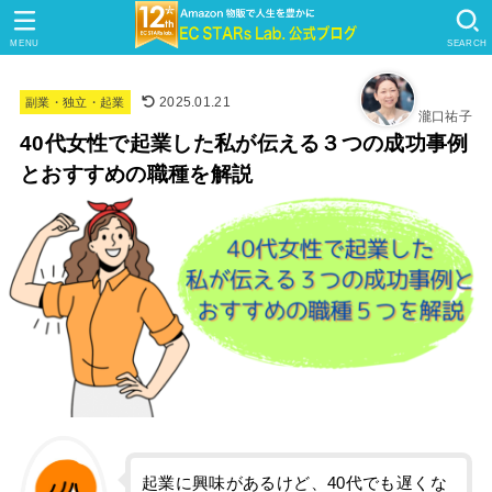
MENU
SEARCH
2025.01.21
副業・独立・起業
瀧口祐子
40代女性で起業した私が伝える３つの成功事例
とおすすめの職種を解説
起業に興味があるけど、40代でも遅くな