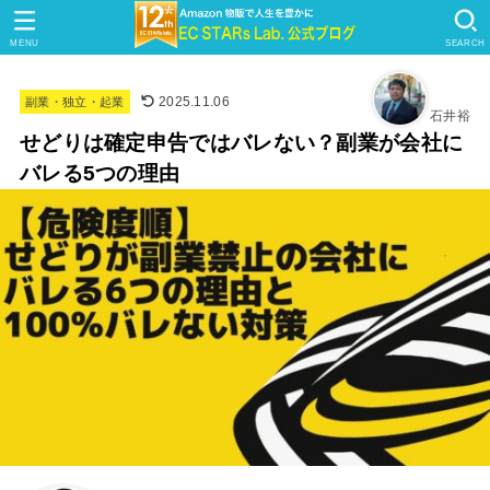
MENU
SEARCH
2025.11.06
副業・独立・起業
石井裕
せどりは確定申告ではバレない？副業が会社に
バレる5つの理由