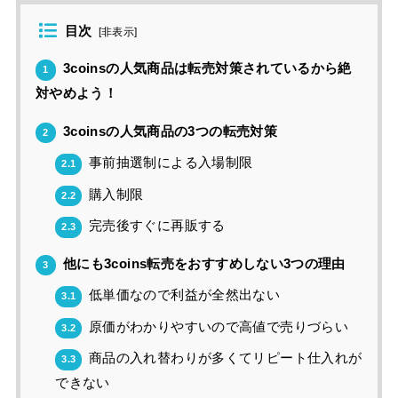
目次
[
非表示
]
3coinsの人気商品は転売対策されているから絶
1
対やめよう！
3coinsの人気商品の3つの転売対策
2
事前抽選制による入場制限
2.1
購入制限
2.2
完売後すぐに再販する
2.3
他にも3coins転売をおすすめしない3つの理由
3
低単価なので利益が全然出ない
3.1
原価がわかりやすいので高値で売りづらい
3.2
商品の入れ替わりが多くてリピート仕入れが
3.3
できない