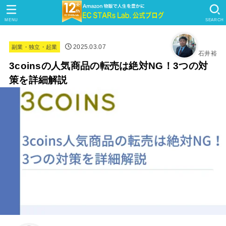
MENU
SEARCH
2025.03.07
副業・独立・起業
石井裕
3coinsの人気商品の転売は絶対NG！3つの対
策を詳細解説