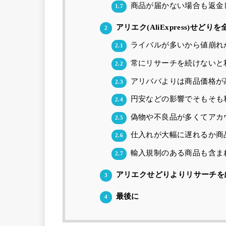
商品が届かない場合も返金
1.7
アリエク(AliExpress)せ
2
ライバルが多いから値崩れ
2.1
常にリサーチを続けないと
2.2
アリババよりは商品価格が
2.3
円安などの影響でそもそも
2.4
偽物や不良品が多くてアカ
2.5
仕入れが大幅に遅れるか商
2.6
輸入規制のある商品も含ま
2.7
アリエクせどりよりリサーチを
3
最後に
4