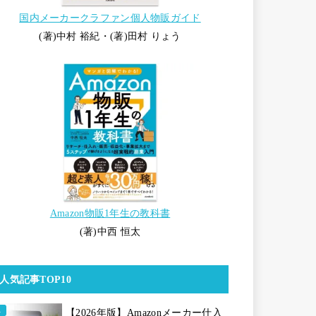
国内メーカークラファン個人物販ガイド
(著)中村 裕紀・(著)田村 りょう
Amazon物販1年生の教科書
(著)中西 恒太
人気記事TOP10
【2026年版】Amazonメーカー仕入