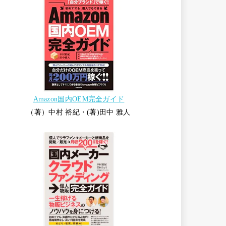
Amazon国内OEM完全ガイド
（著）中村 裕紀・(著)田中 雅人