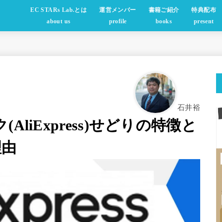
EC STARs Lab.とは
運営メンバー
書籍ご紹介
特典配布
about us
profile
books
present
石井裕
liExpress)せどりの特徴と
理由