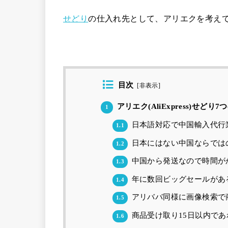
せどり
の仕入れ先として、アリエクを考え
目次
[
非表示
]
アリエク(AliExpress)せどり
1
日本語対応で中国輸入代行
1.1
日本にはない中国ならでは
1.2
中国から発送なので時間が
1.3
年に数回ビッグセールがあ
1.4
アリババ同様に画像検索で
1.5
商品受け取り15日以内で
1.6