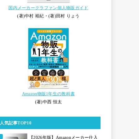
国内メーカークラファン個人物販ガイド
(著)中村 裕紀・(著)田村 りょう
Amazon物販1年生の教科書
(著)中西 恒太
人気記事TOP10
【2026年版】Amazonメーカー仕入