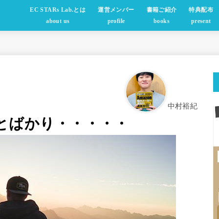
EC STARs Lab.とは
運営メンバー
書籍ご紹介
特典配布
about us
profile
books
present
中村裕紀
とばかり・・・・・