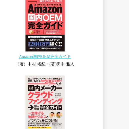
Amazon国内OEM完全ガイド
（著）中村 裕紀・(著)田中 雅人