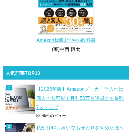
Amazon物販1年生の教科書
(著)中西 恒太
人気記事TOP10
【2026年版】Amazonメーカー仕入れは
個人でも可能！月利50万を達成する最強
7ステップ
53.4k件のビュー
私が月40万稼いでもせどりをやめたほう