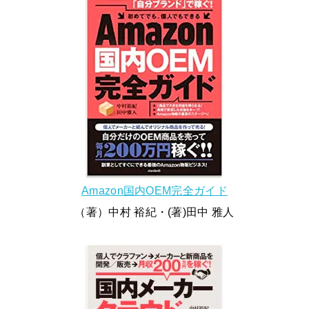
Amazon国内OEM完全ガイド
（著）中村 裕紀・(著)田中 雅人