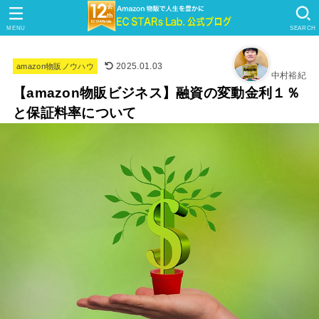
MENU
SEARCH
2025.01.03
amazon物販ノウハウ
中村裕紀
【amazon物販ビジネス】融資の変動金利１％
と保証料率について