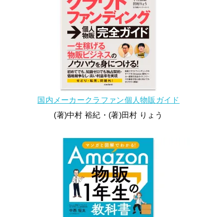
国内メーカークラファン個人物販ガイド
(著)中村 裕紀・(著)田村 りょう