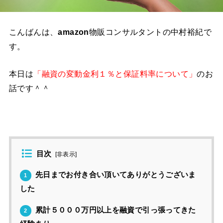
こんばんは、
amazon
物販コンサルタントの中村裕紀で
す。
本日は
「融資の変動金利１％と保証料率について」
のお
話です＾＾
目次
[
非表示
]
先日までお付き合い頂いてありがとうございま
1
した
累計５０００万円以上を融資で引っ張ってきた
2