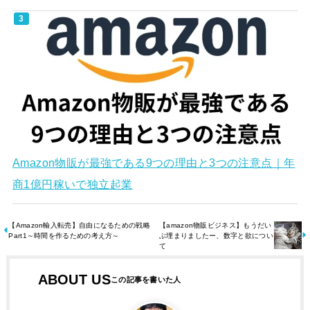
Amazon物販が最強である9つの理由と3つの注意点｜年
商1億円稼いで独立起業
【Amazon輸入転売】自由になるための戦略
【amazon物販ビジネス】もうだい
Part1～時間を作るための考え方～
ぶ埋まりましたー、数字と欲につい
て
ABOUT US