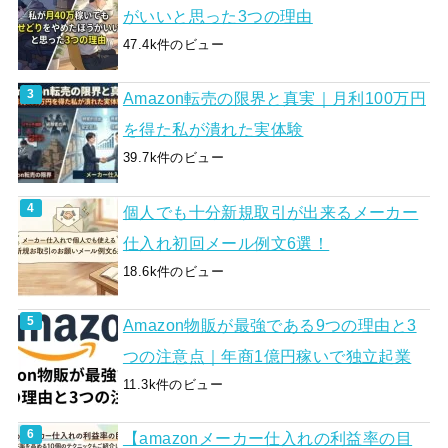
がいいと思った3つの理由
47.4k件のビュー
Amazon転売の限界と真実｜月利100万円
を得た私が潰れた実体験
39.7k件のビュー
個人でも十分新規取引が出来るメーカー
仕入れ初回メール例文6選！
18.6k件のビュー
Amazon物販が最強である9つの理由と3
つの注意点｜年商1億円稼いで独立起業
11.3k件のビュー
【amazonメーカー仕入れの利益率の目