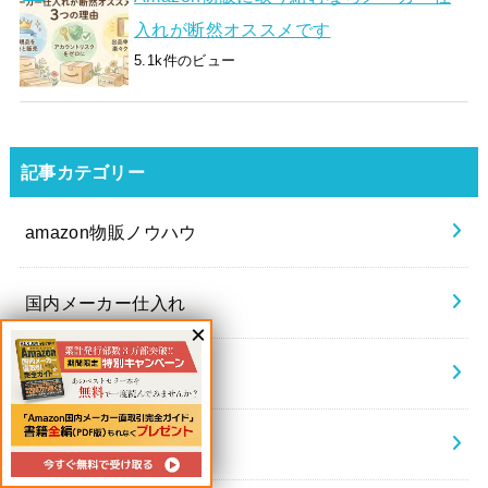
入れが断然オススメです
5.1k件のビュー
記事カテゴリー
amazon物販ノウハウ
国内メーカー仕入れ
海外メーカー仕入れ
コンサル(お客様の声)