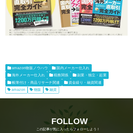
amazon物販ノウハウ
国内メーカー仕入れ
海外メーカー仕入れ
税務関係
副業・独立・起業
帳簿付け・商品リサーチ関連
資金繰り・融資関連
amazon
物販
融資
FOLLOW