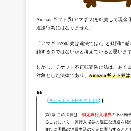
Amazonギフト券(アマギフ)を転売して
違法行為にはなりません。
「アマギフの転売は違法では?」と疑問に感
触するのではないかと考えていると思いま
しかし、チケット不正転売防止法は、あく
対象とした法律であり、
Amazonギフト券
【
チケット不正転売防止法
】
第1条 この法律は、
特定興行入場券
の不正転
ることにより、興行入場券の適正な流通を確
並びに国民の消費生活の安定に寄与するとと