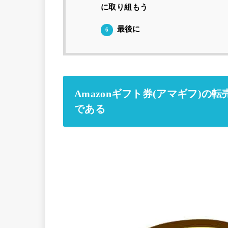
に取り組もう
最後に
6
Amazonギフト券(アマギフ)の
である