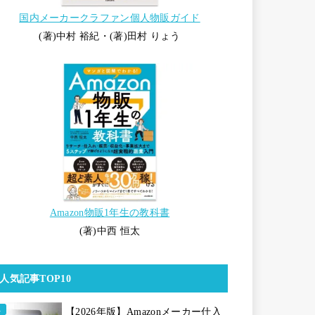
国内メーカークラファン個人物販ガイド
(著)中村 裕紀・(著)田村 りょう
Amazon物販1年生の教科書
(著)中西 恒太
人気記事TOP10
【2026年版】Amazonメーカー仕入