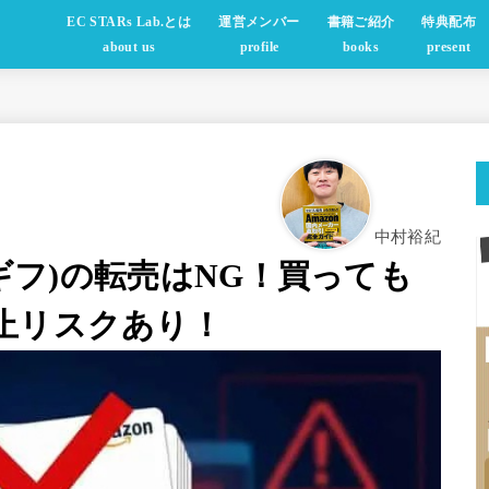
EC STARs Lab.とは
運営メンバー
書籍ご紹介
特典配布
about us
profile
books
present
中村裕紀
マギフ)の転売はNG！買っても
止リスクあり！