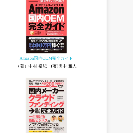
Amazon国内OEM完全ガイド
（著）中村 裕紀・(著)田中 雅人