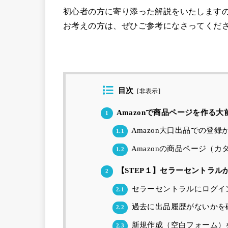
初心者の方に寄り添った解説をいたしますの
お考えの方は、ぜひご参考になさってくだ
目次
[
非表示
]
Amazonで商品ページを作る
1
Amazon大口出品での登録
1.1
Amazonの商品ページ（
1.2
【STEP１】セラーセントラル
2
セラーセントラルにログイ
2.1
過去に出品履歴がないかを
2.2
新規作成（空白フォーム）
2.3