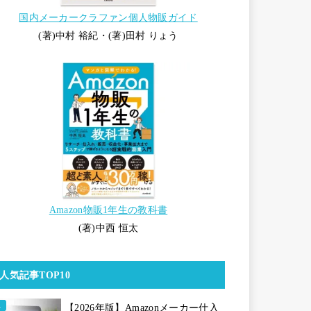
国内メーカークラファン個人物販ガイド
(著)中村 裕紀・(著)田村 りょう
Amazon物販1年生の教科書
(著)中西 恒太
人気記事TOP10
【2026年版】Amazonメーカー仕入