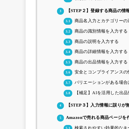
【STEP２】登録する商品の情
3
商品名入力とカテゴリーの
3.1
商品の識別情報を入力する
3.2
商品の説明を入力する
3.3
商品の詳細情報を入力する
3.4
商品の出品情報を入力する
3.5
安全とコンプライアンスの
3.6
バリエーションがある場合
3.7
【補足】AIを活用した出品
3.8
【STEP３】入力情報に誤りが
4
Amazonで売れる商品ページ
5
検索されやすい効果的なキ
5.1