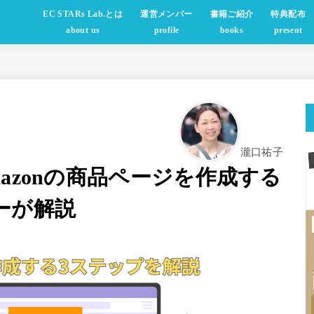
EC STARs Lab.とは
運営メンバー
書籍ご紹介
特典配布
about us
profile
books
present
瀧口祐子
azonの商品ページを作成する
ーが解説