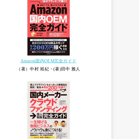
Amazon国内OEM完全ガイド
（著）中村 裕紀・(著)田中 雅人