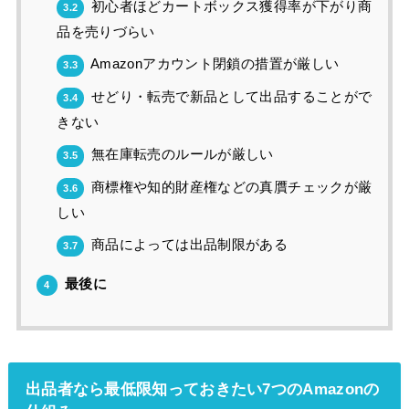
初心者ほどカートボックス獲得率が下がり商
3.2
品を売りづらい
Amazonアカウント閉鎖の措置が厳しい
3.3
せどり・転売で新品として出品することがで
3.4
きない
無在庫転売のルールが厳しい
3.5
商標権や知的財産権などの真贋チェックが厳
3.6
しい
商品によっては出品制限がある
3.7
最後に
4
出品者なら最低限知っておきたい7つのAmazonの