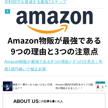
月利50万を達成する最強7ステップ
Amazon物販が最強である9つの理由と3つの注意点｜年
商1億円稼いで独立起業
物販で一番やっちゃあいけない行為
Amazon国内OEM完全ガイドの販
とは？？
売が開始されました！！
ABOUT US