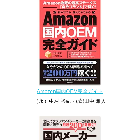
Amazon国内OEM完全ガイド
（著）中村 裕紀・(著)田中 雅人