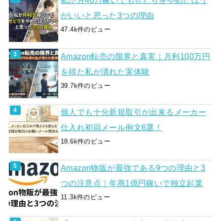
私が月40万稼いでもせどりをやめたほう
がいいと思った3つの理由
47.4k件のビュー
Amazon転売の限界と真実｜月利100万円
を得た私が潰れた実体験
39.7k件のビュー
個人でも十分新規取引が出来るメーカー
仕入れ初回メール例文6選！
18.6k件のビュー
Amazon物販が最強である9つの理由と3
つの注意点｜年商1億円稼いで独立起業
11.3k件のビュー