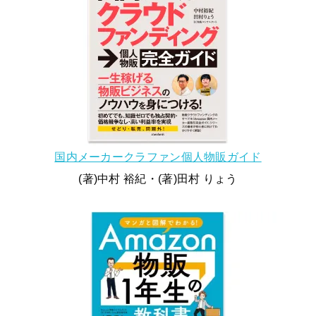
国内メーカークラファン個人物販ガイド
(著)中村 裕紀・(著)田村 りょう