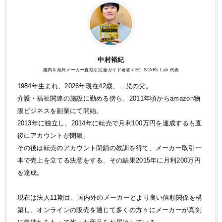
中村裕紀
国内＆海外メーカー直取引完全ガイド著者＋EC STARs Lab 代表
1984年生まれ、2026年現在42歳、二児の父。
介護・福祉関連の施設に勤める傍ら、2011年頃からamazon物
販ビジネスを副業にて開始。
2013年に独立し、2014年に転売で月利100万円を達成するも直
後にアカウントが閉鎖。
その後は転売のアカウント閉鎖の教訓を得て、メーカー取引一
本で売上を立てる決意をする、その結果2015年に月利200万円
を達成。
現在は法人11期目、国内外のメーカーとより良い信頼関係を構
築し、オンラインの販売を通じて多くの方々にメーカーが真剣