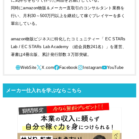
に気持ちをもって作った商品をお届けしている。
同時にamazon物販＆メーカー直取引のコンサルタント業務を
行い、月利30～500万円以上を継続して稼ぐプレイヤーを多く
輩出している。
amazon物販ビジネスに特化したコミュニティー「 EC STARs
Lab / EC STARs Lab Academy （総会員数241名）」を運営、
著書は4冊出版、累計発行部数３万部突破。
メーカー仕入れを学ぶならこちら