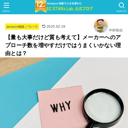
MENU
SEARCH
2025.02.19
amazon物販ノウハウ
中村裕紀
【量も大事だけど質も考えて】メーカーへのア
プローチ数を増やすだけではうまくいかない理
由とは？