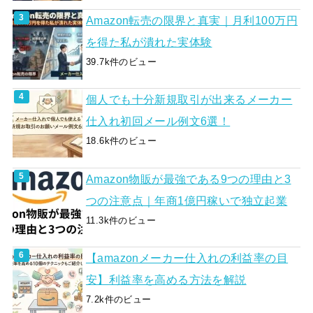
Amazon転売の限界と真実｜月利100万円
を得た私が潰れた実体験
39.7k件のビュー
個人でも十分新規取引が出来るメーカー
仕入れ初回メール例文6選！
18.6k件のビュー
Amazon物販が最強である9つの理由と3
つの注意点｜年商1億円稼いで独立起業
11.3k件のビュー
【amazonメーカー仕入れの利益率の目
安】利益率を高める方法を解説
7.2k件のビュー