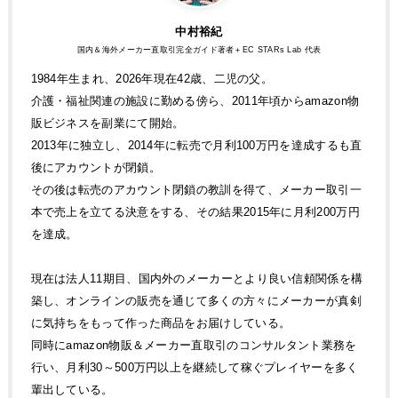
中村裕紀
国内＆海外メーカー直取引完全ガイド著者＋EC STARs Lab 代表
1984年生まれ、2026年現在42歳、二児の父。
介護・福祉関連の施設に勤める傍ら、2011年頃からamazon物
販ビジネスを副業にて開始。
2013年に独立し、2014年に転売で月利100万円を達成するも直
後にアカウントが閉鎖。
その後は転売のアカウント閉鎖の教訓を得て、メーカー取引一
本で売上を立てる決意をする、その結果2015年に月利200万円
を達成。
現在は法人11期目、国内外のメーカーとより良い信頼関係を構
築し、オンラインの販売を通じて多くの方々にメーカーが真剣
に気持ちをもって作った商品をお届けしている。
同時にamazon物販＆メーカー直取引のコンサルタント業務を
行い、月利30～500万円以上を継続して稼ぐプレイヤーを多く
輩出している。