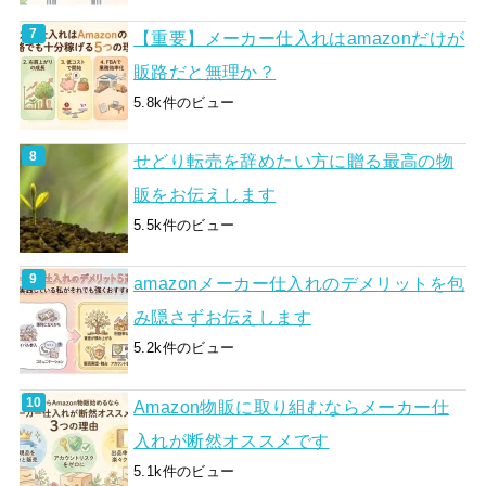
【重要】メーカー仕入れはamazonだけが
販路だと無理か？
5.8k件のビュー
せどり転売を辞めたい方に贈る最高の物
販をお伝えします
5.5k件のビュー
amazonメーカー仕入れのデメリットを包
み隠さずお伝えします
5.2k件のビュー
Amazon物販に取り組むならメーカー仕
入れが断然オススメです
5.1k件のビュー