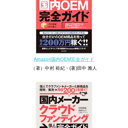
Amazon国内OEM完全ガイド
（著）中村 裕紀・(著)田中 雅人