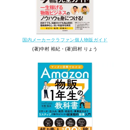
国内メーカークラファン個人物販ガイド
(著)中村 裕紀・(著)田村 りょう