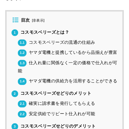
目次
[
非表示
]
コスモスベリーズとは？
1
コスモスベリーズの流通の仕組み
1.1
ヤマダ電機と提携しているから品揃えが豊富
1.2
仕入れ量に関係なく一定の価格で仕入れが可
1.3
能
ヤマダ電機の供給力を活用することができる
1.4
コスモスベリーズせどりのメリット
2
確実に請求書を発行してもらえる
2.1
安定供給でリピート仕入れが可能
2.2
コスモスベリーズせどりのデメリット
3