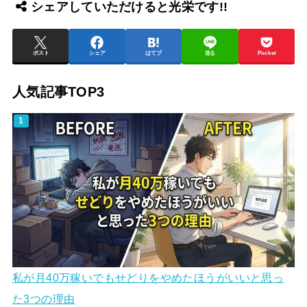
シェアしていただけると光栄です!!
ポスト
シェア
はてブ
送る
Pocket
人気記事TOP3
私が月40万稼いでもせどりをやめたほうがいいと思っ
た3つの理由