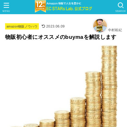
MENU
SEARCH
2023.06.09
amazon物販ノウハウ
中村裕紀
物販初心者にオススメのbuymaを解説します