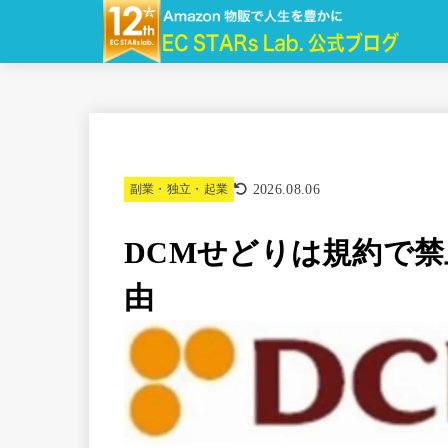
2026.08.06
副業・独立・起業
DCMせどりは規約で
由