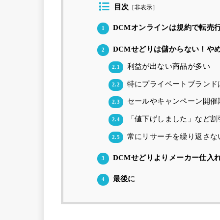
目次
[
非表示
]
DCMオンラインは規約で転売
1
DCMせどりは儲からない！や
2
利益が出ない商品が多い
2.1
特にプライベートブランド
2.2
セールやキャンペーン開催
2.3
「値下げしました」など割
2.4
常にリサーチを繰り返さな
2.5
DCMせどりよりメーカー仕入
3
最後に
4