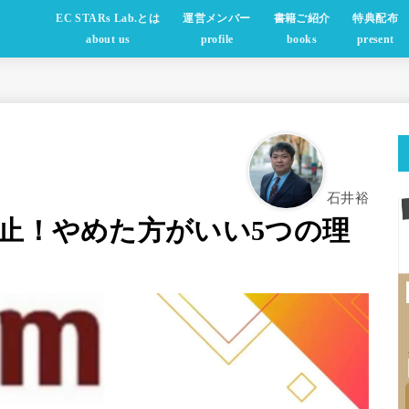
EC STARs Lab.とは
運営メンバー
書籍ご紹介
特典配布
about us
profile
books
present
石井裕
禁止！やめた方がいい5つの理