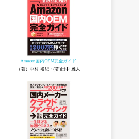
Amazon国内OEM完全ガイド
（著）中村 裕紀・(著)田中 雅人