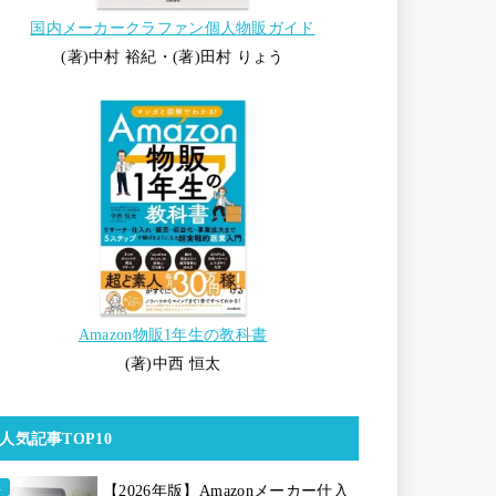
国内メーカークラファン個人物販ガイド
(著)中村 裕紀・(著)田村 りょう
Amazon物販1年生の教科書
(著)中西 恒太
人気記事TOP10
【2026年版】Amazonメーカー仕入