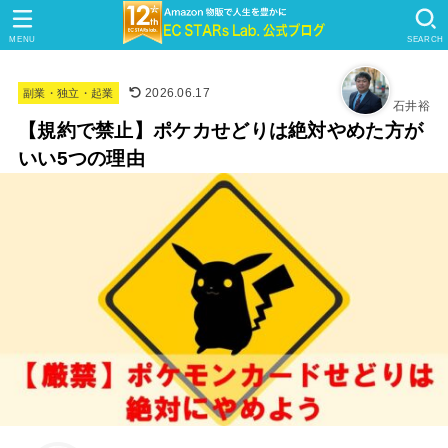
MENU
SEARCH
2026.06.17
副業・独立・起業
石井裕
【規約で禁止】ポケカせどりは絶対やめた方が
いい5つの理由