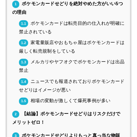
ポケモンカードせどりを絶対やめた方がいい5つ
1
の理由
ポケモンカードは転売目的の仕入れが明確に
1.1
禁止されている
家電量販店やおもちゃ屋はポケモンカードは
1.2
厳しく転売規制をしている
メルカリやヤフオクでポケモンカードは出品
1.3
禁止
ニュースでも報道されておりポケモンカード
1.4
せどりはイメージが悪い
相場の変動が激しくて爆死事例が多い
1.5
【結論】ポケモンカードせどりはリスクだけで
2
メリットゼロ！
ポケモンカードせどりよりもっと真っ当な物販
3