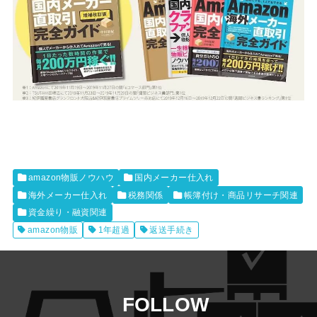
amazon物販ノウハウ
国内メーカー仕入れ
海外メーカー仕入れ
税務関係
帳簿付け・商品リサーチ関連
資金繰り・融資関連
amazon物販
1年超過
返送手続き
FOLLOW