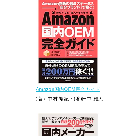
Amazon国内OEM完全ガイド
（著）中村 裕紀・(著)田中 雅人