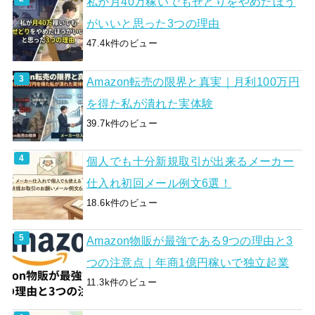
私が月40万稼いでもせどりをやめたほう
がいいと思った3つの理由
47.4k件のビュー
Amazon転売の限界と真実｜月利100万円
を得た私が潰れた実体験
39.7k件のビュー
個人でも十分新規取引が出来るメーカー
仕入れ初回メール例文6選！
18.6k件のビュー
Amazon物販が最強である9つの理由と3
つの注意点｜年商1億円稼いで独立起業
11.3k件のビュー