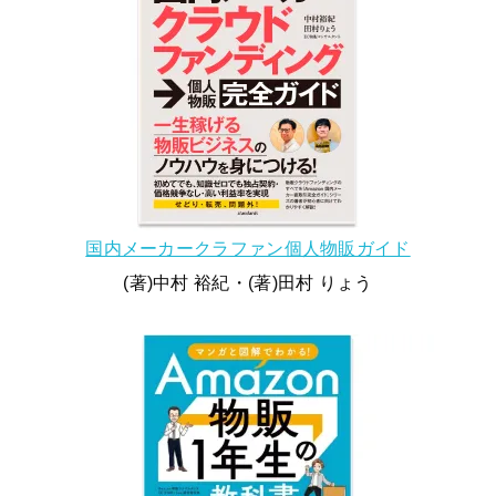
国内メーカークラファン個人物販ガイド
(著)中村 裕紀・(著)田村 りょう