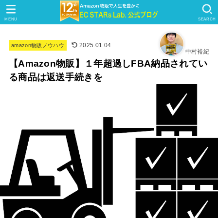
MENU
SEARCH
2025.01.04
amazon物販ノウハウ
中村裕紀
【Amazon物販】１年超過しFBA納品されてい
る商品は返送手続きを