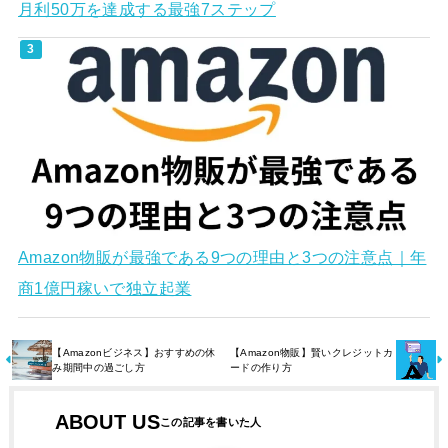
月利50万を達成する最強7ステップ
Amazon物販が最強である9つの理由と3つの注意点｜年
商1億円稼いで独立起業
【Amazonビジネス】おすすめの休
【Amazon物販】賢いクレジットカ
み期間中の過ごし方
ードの作り方
ABOUT US