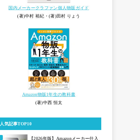
国内メーカークラファン個人物販ガイド
(著)中村 裕紀・(著)田村 りょう
Amazon物販1年生の教科書
(著)中西 恒太
人気記事TOP10
【2026年版】Amazonメーカー仕入