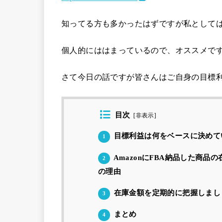
知ってる方も多かったはずですが私として
個人的にははまっているので、オススメで
さて今日の話ですが皆さんはご自身の目標
目次
[
非表示
]
目標利益は何をベースに決めて
1
AmazonにFBA納品した商
2
の理由
在庫金額を定期的に把握しまし
3
まとめ
4