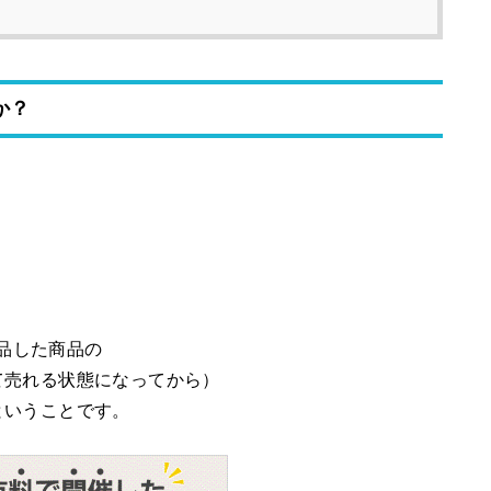
か？
納品した商品の
て売れる状態になってから）
ということです。