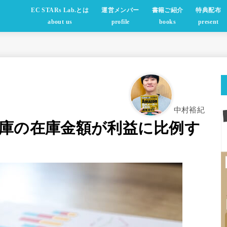
EC STARs Lab.とは
運営メンバー
書籍ご紹介
特典配布
about us
profile
books
present
中村裕紀
A倉庫の在庫金額が利益に比例す