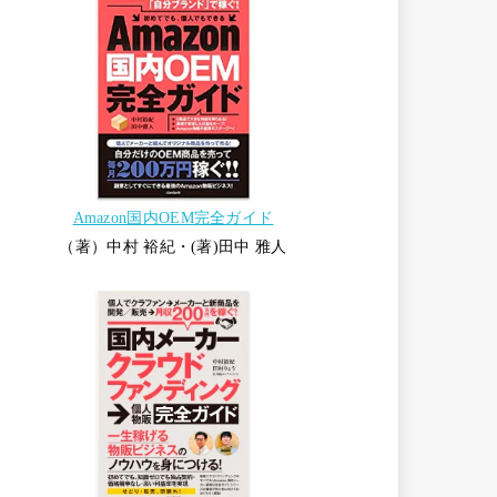
Amazon国内OEM完全ガイド
（著）中村 裕紀・(著)田中 雅人