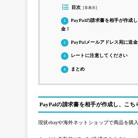
目次
[
非表示
]
PayPalの請求書を相手が作
1
金！
PayPalメールアドレス宛に送
2
レートに注意してください
3
まとめ
4
PayPalの請求書を相手が作成し、
現状ebayや海外ネットショップで商品を購