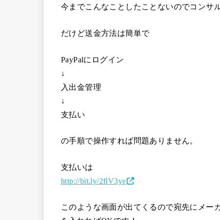
今までこんなことしたことないのでコンサ
だけど送金方法は簡単で
PayPalにログイン
↓
入出金管理
↓
支払い
の手順で操作すれば問題ありません。
支払いは
http://bit.ly/2flV3ye
このような画面が出てくるので宛先にメー