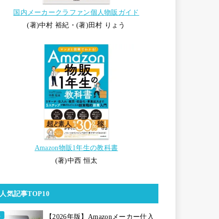
国内メーカークラファン個人物販ガイド
(著)中村 裕紀・(著)田村 りょう
Amazon物販1年生の教科書
(著)中西 恒太
人気記事TOP10
【2026年版】Amazonメーカー仕入