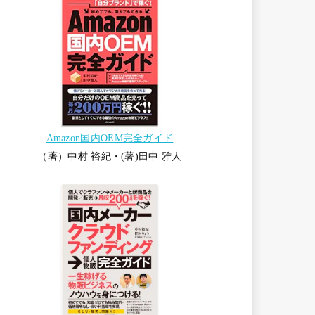
Amazon国内OEM完全ガイド
（著）中村 裕紀・(著)田中 雅人