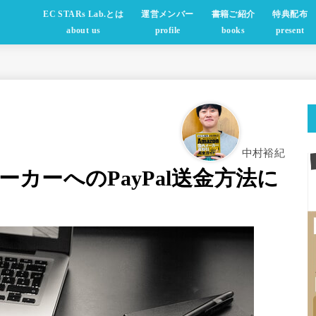
EC STARs Lab.とは
運営メンバー
書籍ご紹介
特典配布
about us
profile
books
present
中村裕紀
ーカーへのPayPal送金方法に