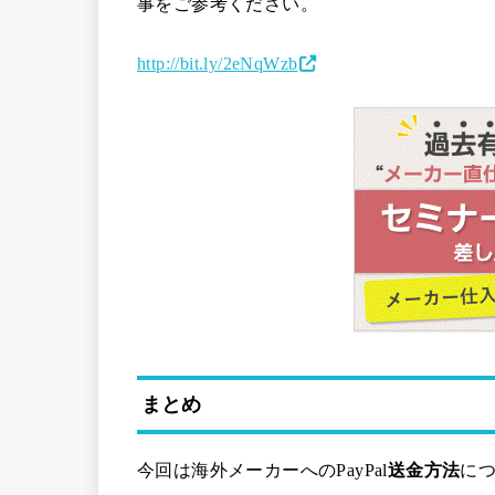
事をご参考ください。
http://bit.ly/2eNqWzb
まとめ
今回は海外メーカーへのPayPal
送金方法
に