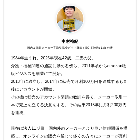
中村裕紀
国内＆海外メーカー直取引完全ガイド著者＋EC STARs Lab 代表
1984年生まれ、2026年現在42歳、二児の父。
介護・福祉関連の施設に勤める傍ら、2011年頃からamazon物
販ビジネスを副業にて開始。
2013年に独立し、2014年に転売で月利100万円を達成するも直
後にアカウントが閉鎖。
その後は転売のアカウント閉鎖の教訓を得て、メーカー取引一
本で売上を立てる決意をする、その結果2015年に月利200万円
を達成。
現在は法人11期目、国内外のメーカーとより良い信頼関係を構
築し、オンラインの販売を通じて多くの方々にメーカーが真剣