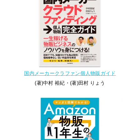
国内メーカークラファン個人物販ガイド
(著)中村 裕紀・(著)田村 りょう