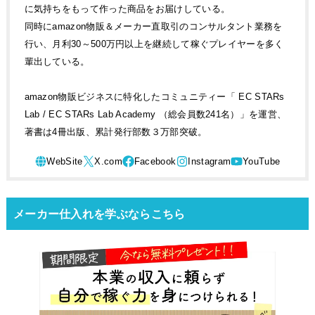
に気持ちをもって作った商品をお届けしている。
同時にamazon物販＆メーカー直取引のコンサルタント業務を
行い、月利30～500万円以上を継続して稼ぐプレイヤーを多く
輩出している。
amazon物販ビジネスに特化したコミュニティー「 EC STARs
Lab / EC STARs Lab Academy （総会員数241名）」を運営、
著書は4冊出版、累計発行部数３万部突破。
メーカー仕入れを学ぶならこちら