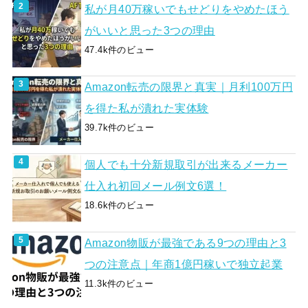
私が月40万稼いでもせどりをやめたほう
がいいと思った3つの理由
47.4k件のビュー
Amazon転売の限界と真実｜月利100万円
を得た私が潰れた実体験
39.7k件のビュー
個人でも十分新規取引が出来るメーカー
仕入れ初回メール例文6選！
18.6k件のビュー
Amazon物販が最強である9つの理由と3
つの注意点｜年商1億円稼いで独立起業
11.3k件のビュー