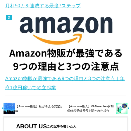
月利50万を達成する最強7ステップ
Amazon物販が最強である9つの理由と3つの注意点｜年
商1億円稼いで独立起業
【Amazon物販】私が考える安定と
【Amazon輸入】VAT-number付加
は
価値税登録番号を聞かれた場合
ABOUT US