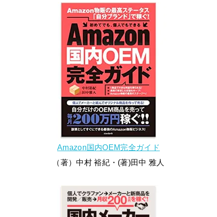
Amazon国内OEM完全ガイド
（著）中村 裕紀・(著)田中 雅人