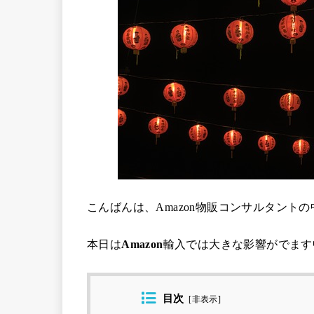
こんばんは、
Amazon物販コンサルタントの
本日は
Amazon
輸入では大きな影響がでます
目次
[
非表示
]