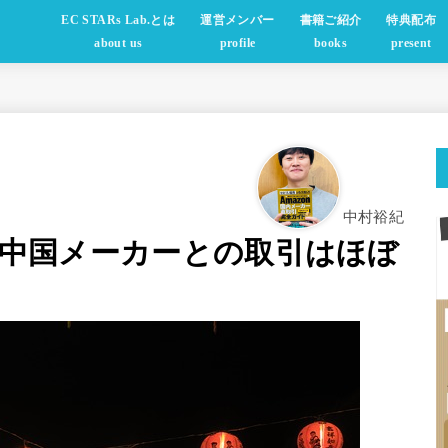
EC STARs Lab.とは
運営メンバー
書籍ご紹介
特典配布
about us
profile
books
present
中村裕紀
月の中国メーカーとの取引はほぼ