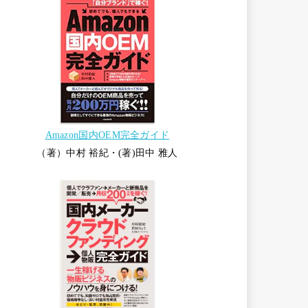
Amazon国内OEM完全ガイド
（著）中村 裕紀・(著)田中 雅人