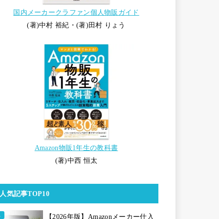
国内メーカークラファン個人物販ガイド
(著)中村 裕紀・(著)田村 りょう
Amazon物販1年生の教科書
(著)中西 恒太
人気記事TOP10
【2026年版】Amazonメーカー仕入