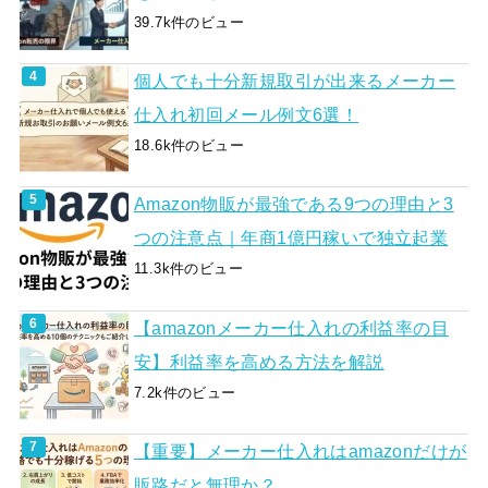
39.7k件のビュー
個人でも十分新規取引が出来るメーカー
仕入れ初回メール例文6選！
18.6k件のビュー
Amazon物販が最強である9つの理由と3
つの注意点｜年商1億円稼いで独立起業
11.3k件のビュー
【amazonメーカー仕入れの利益率の目
安】利益率を高める方法を解説
7.2k件のビュー
【重要】メーカー仕入れはamazonだけが
販路だと無理か？