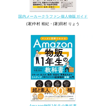
国内メーカークラファン個人物販ガイド
(著)中村 裕紀・(著)田村 りょう
Amazon物販1年生の教科書