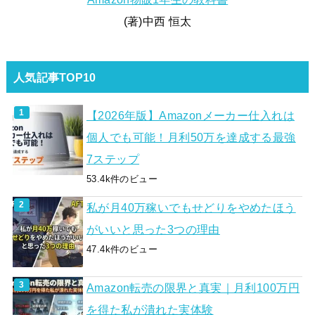
(著)中西 恒太
人気記事TOP10
【2026年版】Amazonメーカー仕入れは
個人でも可能！月利50万を達成する最強
7ステップ
53.4k件のビュー
私が月40万稼いでもせどりをやめたほう
がいいと思った3つの理由
47.4k件のビュー
Amazon転売の限界と真実｜月利100万円
を得た私が潰れた実体験