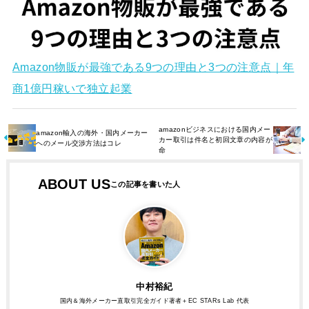
Amazon物販が最強である9つの理由と3つの注意点｜年
商1億円稼いで独立起業
amazonビジネスにおける国内メー
amazon輸入の海外・国内メーカー
カー取引は件名と初回文章の内容が
へのメール交渉方法はコレ
命
ABOUT US
中村裕紀
国内＆海外メーカー直取引完全ガイド著者＋EC STARs Lab 代表