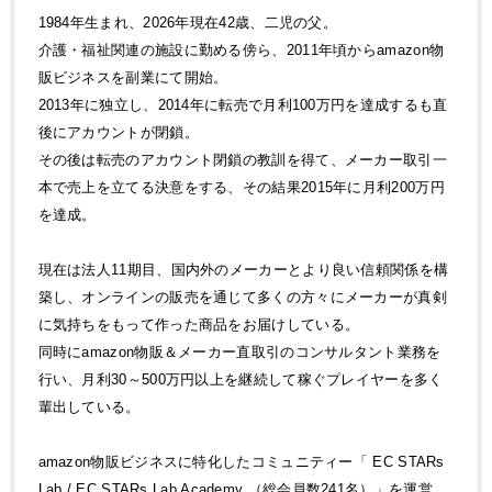
1984年生まれ、2026年現在42歳、二児の父。
介護・福祉関連の施設に勤める傍ら、2011年頃からamazon物
販ビジネスを副業にて開始。
2013年に独立し、2014年に転売で月利100万円を達成するも直
後にアカウントが閉鎖。
その後は転売のアカウント閉鎖の教訓を得て、メーカー取引一
本で売上を立てる決意をする、その結果2015年に月利200万円
を達成。
現在は法人11期目、国内外のメーカーとより良い信頼関係を構
築し、オンラインの販売を通じて多くの方々にメーカーが真剣
に気持ちをもって作った商品をお届けしている。
同時にamazon物販＆メーカー直取引のコンサルタント業務を
行い、月利30～500万円以上を継続して稼ぐプレイヤーを多く
輩出している。
amazon物販ビジネスに特化したコミュニティー「 EC STARs
Lab / EC STARs Lab Academy （総会員数241名）」を運営、