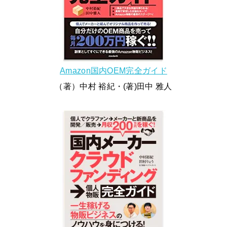
Amazon国内OEM完全ガイド
（著）中村 裕紀・(著)田中 雅人