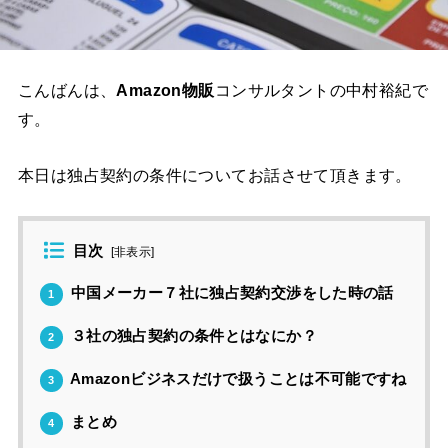
こんばんは、
Amazon物販
コンサルタントの
中村裕紀で
す。
本日は
独占契約の条件について
お話させて頂きます。
目次
[
非表示
]
中国メーカー７社に独占契約交渉をした時の話
1
３社の独占契約の条件とはなにか？
2
Amazonビジネスだけで扱うことは不可能ですね
3
まとめ
4