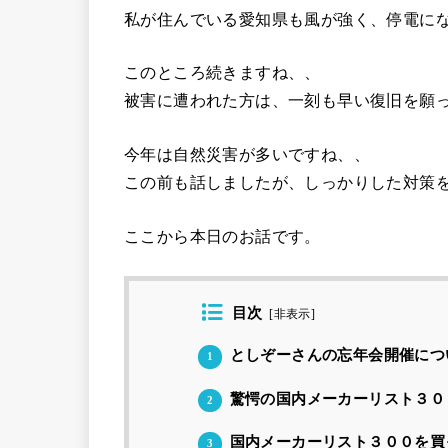
私が住んでいる愛知県も風が強く、停電に
このところ続きますね、、
被害に遭われた方は、一刻も早い復旧を願
今年は自然災害が多いですね、、
この前も話しましたが、しっかりした対策
ここから本日のお話です。
目次
[
非表示
]
としぞーさんの忘年会開催につ
1
驚愕の国内メーカーリスト３０
2
国内メーカーリスト３００を買
3