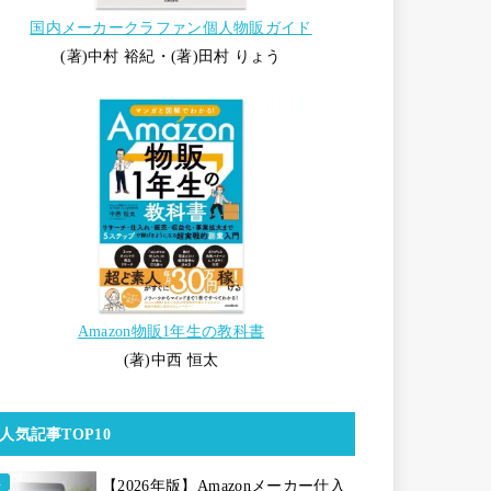
国内メーカークラファン個人物販ガイド
(著)中村 裕紀・(著)田村 りょう
Amazon物販1年生の教科書
(著)中西 恒太
人気記事TOP10
【2026年版】Amazonメーカー仕入