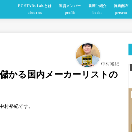
EC STARs Lab.とは
運営メンバー
書籍ご紹介
特典配布
about us
profile
books
present
中村裕紀
販で儲かる国内メーカーリストの
中村裕紀です。