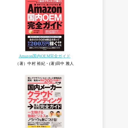
Amazon国内OEM完全ガイド
（著）中村 裕紀・(著)田中 雅人