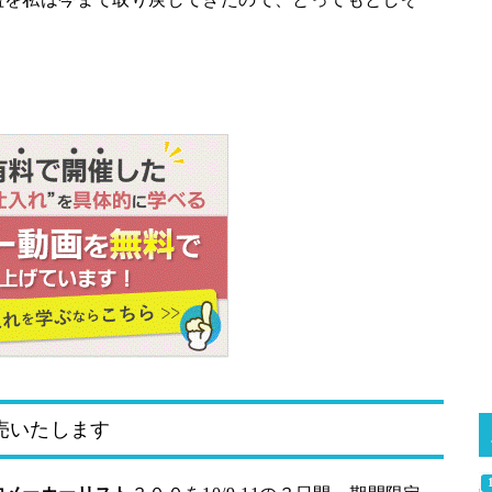
＾
売いたします