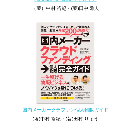
（著）中村 裕紀・(著)田中 雅人
国内メーカークラファン個人物販ガイド
(著)中村 裕紀・(著)田村 りょう