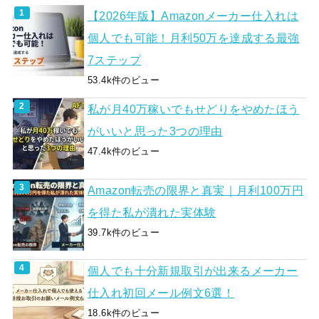
【2026年版】Amazonメーカー仕入れは
個人でも可能！月利50万を達成する最強
7ステップ
53.4k件のビュー
私が月40万稼いでもせどりをやめたほう
がいいと思った3つの理由
47.4k件のビュー
Amazon転売の限界と真実｜月利100万円
を得た私が潰れた実体験
39.7k件のビュー
個人でも十分新規取引が出来るメーカー
仕入れ初回メール例文6選！
18.6k件のビュー