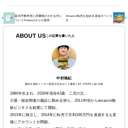
販売手数料等に消費税がかかる件に
Amazon転売を始める資金のつくり
ついてAmazonからの返答
方
ABOUT US
中村裕紀
国内＆海外メーカー直取引完全ガイド著者＋EC STARs Lab 代表
1984年生まれ、2026年現在42歳、二児の父。
介護・福祉関連の施設に勤める傍ら、2011年頃からamazon物
販ビジネスを副業にて開始。
2013年に独立し、2014年に転売で月利100万円を達成するも直
後にアカウントが閉鎖。