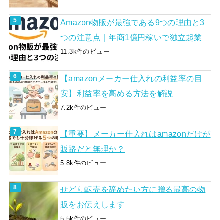
Amazon物販が最強である9つの理由と3
つの注意点｜年商1億円稼いで独立起業
11.3k件のビュー
【amazonメーカー仕入れの利益率の目
安】利益率を高める方法を解説
7.2k件のビュー
【重要】メーカー仕入れはamazonだけが
販路だと無理か？
5.8k件のビュー
せどり転売を辞めたい方に贈る最高の物
販をお伝えします
5.5k件のビュー