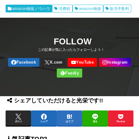
amazon物販ノウハウ
消費税
amazon物販
販売手数料
FOLLOW
シェアしていただけると光栄です!!
ポスト
シェア
はてブ
送る
Pocket