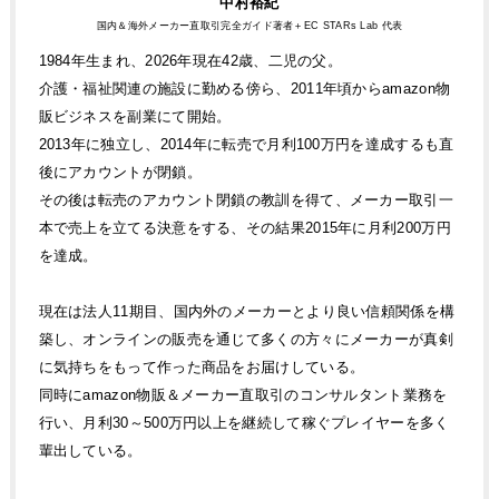
中村裕紀
国内＆海外メーカー直取引完全ガイド著者＋EC STARs Lab 代表
1984年生まれ、2026年現在42歳、二児の父。
介護・福祉関連の施設に勤める傍ら、2011年頃からamazon物
販ビジネスを副業にて開始。
2013年に独立し、2014年に転売で月利100万円を達成するも直
後にアカウントが閉鎖。
その後は転売のアカウント閉鎖の教訓を得て、メーカー取引一
本で売上を立てる決意をする、その結果2015年に月利200万円
を達成。
現在は法人11期目、国内外のメーカーとより良い信頼関係を構
築し、オンラインの販売を通じて多くの方々にメーカーが真剣
に気持ちをもって作った商品をお届けしている。
同時にamazon物販＆メーカー直取引のコンサルタント業務を
行い、月利30～500万円以上を継続して稼ぐプレイヤーを多く
輩出している。