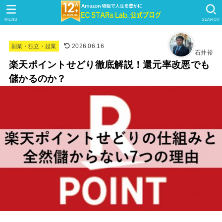
MENU
SEARCH
2026.06.16
副業・独立・起業
石井裕
楽天ポイントせどり徹底解説！還元率改悪でも
儲かるのか？