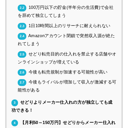
100万円以下の貯金(半年分の生活費)で会社
2.2
を辞めて独立してしまう
1日10時間以上のリサーチに耐えられない
2.3
Amazonアカウント閉鎖で突然収入源が絶た
2.4
れてしまう
せどり転売目的の仕入れを禁止する店舗やオ
2.5
ンラインショップが増えている
今後も転売規制が加速する可能性が高い
2.6
今後もライバルが増加して収入が激減する可
2.7
能性がある
せどりよりメーカー仕入れの方が独立しても成
3
功できる！
【月利50～150万円】せどりからメーカー仕入れ
4