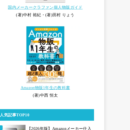
国内メーカークラファン個人物販ガイド
(著)中村 裕紀・(著)田村 りょう
Amazon物販1年生の教科書
(著)中西 恒太
人気記事TOP10
【2026年版】Amazonメーカー仕入