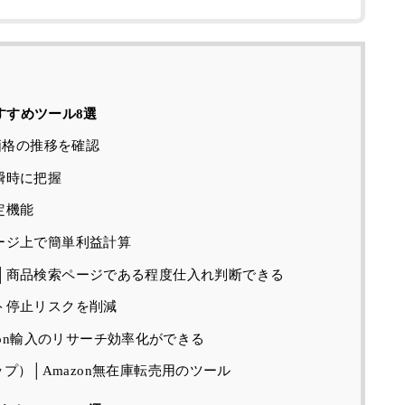
すすめツール8選
価格の推移を確認
瞬時に把握
定機能
ージ上で簡単利益計算
│商品検索ページである程度仕入れ判断できる
ト停止リスクを削減
r│Amazon輸入のリサーチ効率化ができる
トラップ）│Amazon無在庫転売用のツール