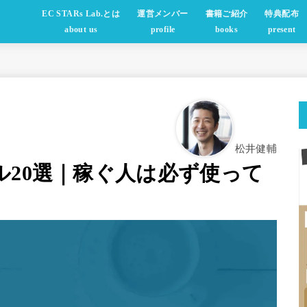
EC STARs Lab.とは
運営メンバー
書籍ご紹介
特典配布
about us
profile
books
present
松井健輔
ル20選｜稼ぐ人は必ず使って