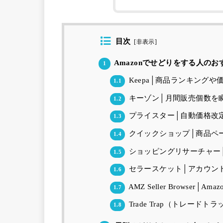
目次
[
非表示
]
Amazonでせどりをする人のお
1
Keepa│商品ランキングや
1.1
キーゾン│月間販売個数を
1.2
プライスター│自動価格改
1.3
クイックショップ│商品ペ
1.4
ショッピングリサーチャー
1.5
セラースケット│アカウン
1.6
AMZ Seller Browse
1.7
Trade Trap（トレード
1.8