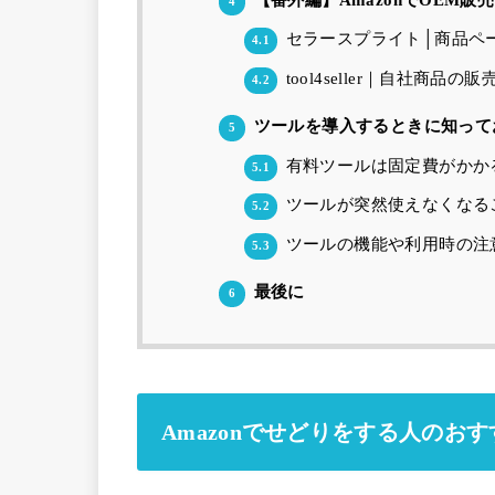
4
セラースプライト│商品ペ
4.1
tool4seller｜自社商品
4.2
ツールを導入するときに知って
5
有料ツールは固定費がかか
5.1
ツールが突然使えなくなる
5.2
ツールの機能や利用時の注
5.3
最後に
6
Amazonでせどりをする人のお