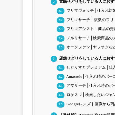
電脳せどりをしている人におす
2
フリマウォッチ│仕入れ対
2.1
フリマサーチ｜複数のフリ
2.2
フリマアシスト｜商品の売
2.3
メルリサーチ│検索商品の
2.4
オークファン│ヤフオクな
2.5
店舗せどりをしている人におす
3
せどりすとプレミアム│仕
3.1
Amacode│仕入れ時のバ
3.2
アマサーチ│仕入れ時のバ
3.3
ロケスマ│検索したいジャ
3.4
Googleレンズ｜画像か
3.5
【番外編】AmazonでOEM