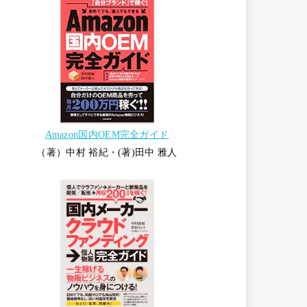
Amazon国内OEM完全ガイド
（著）中村 裕紀・(著)田中 雅人