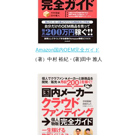
Amazon国内OEM完全ガイド
（著）中村 裕紀・(著)田中 雅人