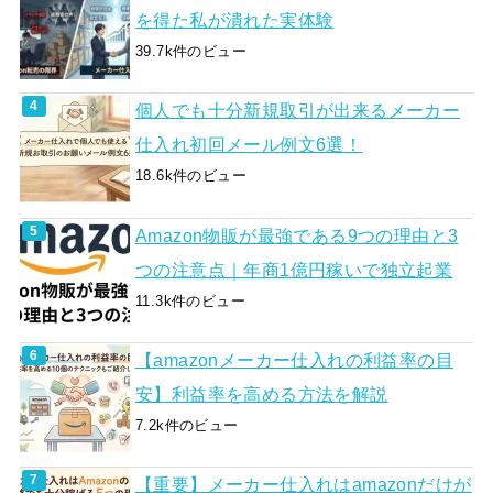
を得た私が潰れた実体験
39.7k件のビュー
個人でも十分新規取引が出来るメーカー
仕入れ初回メール例文6選！
18.6k件のビュー
Amazon物販が最強である9つの理由と3
つの注意点｜年商1億円稼いで独立起業
11.3k件のビュー
【amazonメーカー仕入れの利益率の目
安】利益率を高める方法を解説
7.2k件のビュー
【重要】メーカー仕入れはamazonだけが