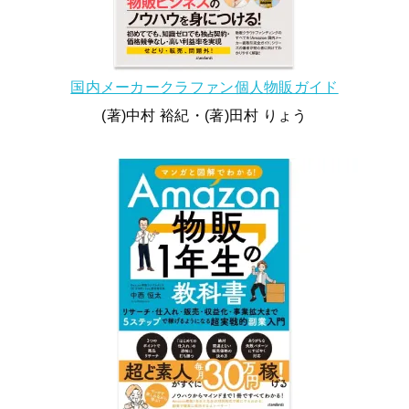
国内メーカークラファン個人物販ガイド
(著)中村 裕紀・(著)田村 りょう