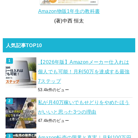
Amazon物販1年生の教科書
(著)中西 恒太
人気記事TOP10
【2026年版】Amazonメーカー仕入れは
個人でも可能！月利50万を達成する最強
7ステップ
53.4k件のビュー
私が月40万稼いでもせどりをやめたほう
がいいと思った3つの理由
47.4k件のビュー
Amazon転売の限界と真実｜月利100万円