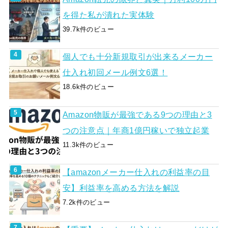
を得た私が潰れた実体験
39.7k件のビュー
個人でも十分新規取引が出来るメーカー
仕入れ初回メール例文6選！
18.6k件のビュー
Amazon物販が最強である9つの理由と3
つの注意点｜年商1億円稼いで独立起業
11.3k件のビュー
【amazonメーカー仕入れの利益率の目
安】利益率を高める方法を解説
7.2k件のビュー