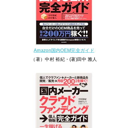
Amazon国内OEM完全ガイド
（著）中村 裕紀・(著)田中 雅人