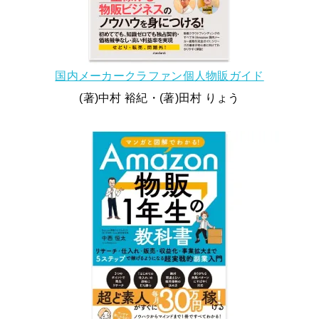
国内メーカークラファン個人物販ガイド
(著)中村 裕紀・(著)田村 りょう