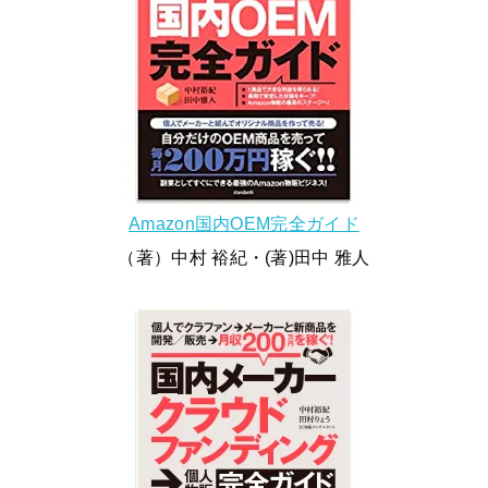
Amazon国内OEM完全ガイド
（著）中村 裕紀・(著)田中 雅人