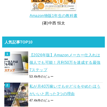
Amazon物販1年生の教科書
(著)中西 恒太
人気記事TOP10
【2026年版】Amazonメーカー仕入れは
個人でも可能！月利50万を達成する最強
7ステップ
53.4k件のビュー
私が月40万稼いでもせどりをやめたほう
がいいと思った3つの理由
47.4k件のビュー