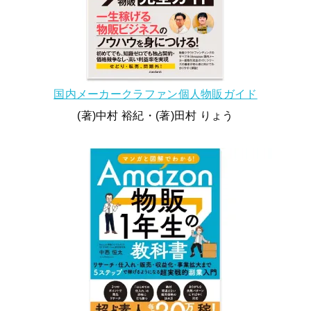
国内メーカークラファン個人物販ガイド
(著)中村 裕紀・(著)田村 りょう