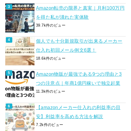
Amazon転売の限界と真実｜月利100万円
を得た私が潰れた実体験
39.7k件のビュー
個人でも十分新規取引が出来るメーカー
仕入れ初回メール例文6選！
18.6k件のビュー
Amazon物販が最強である9つの理由と3
つの注意点｜年商1億円稼いで独立起業
11.3k件のビュー
【amazonメーカー仕入れの利益率の目
安】利益率を高める方法を解説
7.2k件のビュー