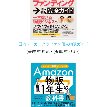
国内メーカークラファン個人物販ガイド
(著)中村 裕紀・(著)田村 りょう