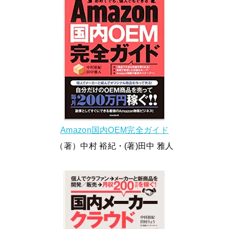
Amazon国内OEM完全ガイド
（著）中村 裕紀・(著)田中 雅人