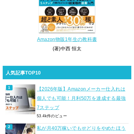
Amazon物販1年生の教科書
(著)中西 恒太
人気記事TOP10
【2026年版】Amazonメーカー仕入れは
個人でも可能！月利50万を達成する最強
7ステップ
53.4k件のビュー
私が月40万稼いでもせどりをやめたほう