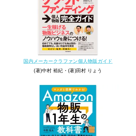
国内メーカークラファン個人物販ガイド
(著)中村 裕紀・(著)田村 りょう