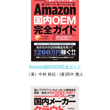
Amazon国内OEM完全ガイド
（著）中村 裕紀・(著)田中 雅人