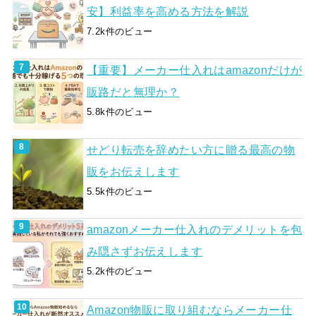
安】利益率を高める方法を解説
7.2k件のビュー
【重要】メーカー仕入れはamazonだけが
販路だと無理か？
5.8k件のビュー
せどり転売を辞めたい方に贈る最高の物
販をお伝えします
5.5k件のビュー
amazonメーカー仕入れのデメリットを包
み隠さずお伝えします
5.2k件のビュー
Amazon物販に取り組むならメーカー仕