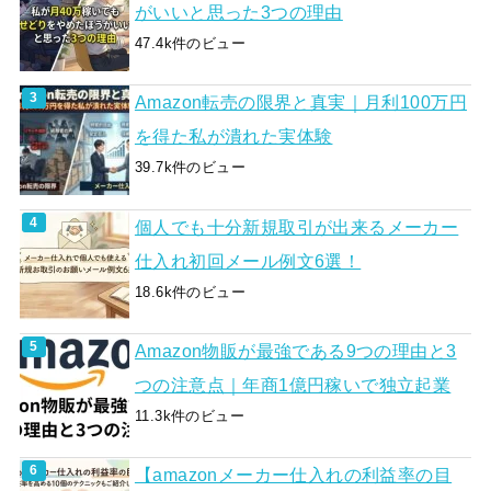
がいいと思った3つの理由
47.4k件のビュー
Amazon転売の限界と真実｜月利100万円
を得た私が潰れた実体験
39.7k件のビュー
個人でも十分新規取引が出来るメーカー
仕入れ初回メール例文6選！
18.6k件のビュー
Amazon物販が最強である9つの理由と3
つの注意点｜年商1億円稼いで独立起業
11.3k件のビュー
【amazonメーカー仕入れの利益率の目