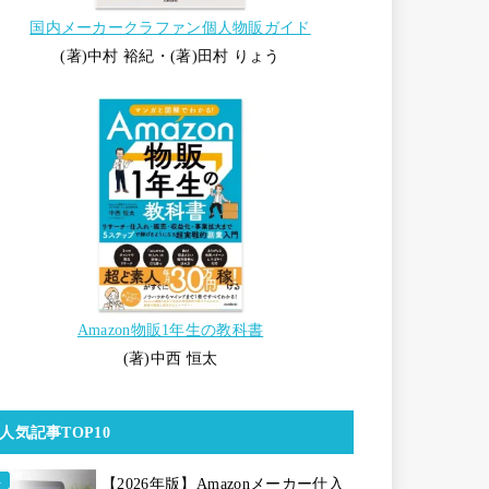
国内メーカークラファン個人物販ガイド
(著)中村 裕紀・(著)田村 りょう
Amazon物販1年生の教科書
(著)中西 恒太
人気記事TOP10
【2026年版】Amazonメーカー仕入