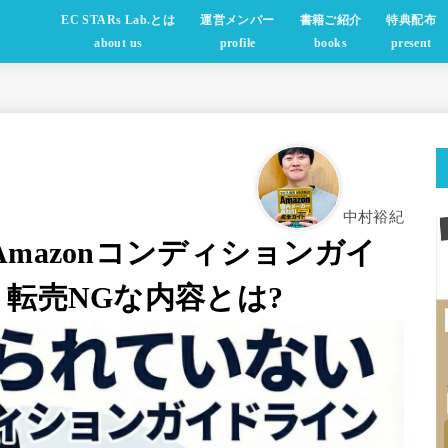
EC STARs Lab.とは
運営メンバー
書籍ご紹介
特典配布
about us
profile
books
present
中村裕紀
mazonコンディションガイ
転売NGな内容とは?