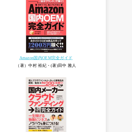
Amazon国内OEM完全ガイド
（著）中村 裕紀・(著)田中 雅人