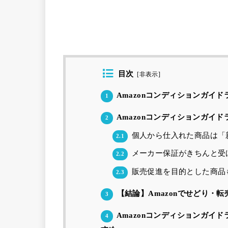
目次
[
非表示
]
Amazonコンディションガイド
1
Amazonコンディションガイ
2
個人から仕入れた商品は「
2.1
メーカー保証がきちんと受
2.2
販売促進を目的とした商品
2.3
【結論】Amazonでせどり・
3
Amazonコンディションガイ
4