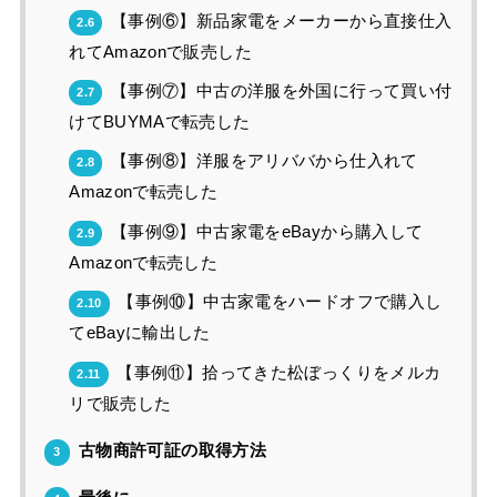
【事例⑥】新品家電をメーカーから直接仕入
2.6
れてAmazonで販売した
【事例⑦】中古の洋服を外国に行って買い付
2.7
けてBUYMAで転売した
【事例⑧】洋服をアリババから仕入れて
2.8
Amazonで転売した
【事例⑨】中古家電をeBayから購入して
2.9
Amazonで転売した
【事例⑩】中古家電をハードオフで購入し
2.10
てeBayに輸出した
【事例⑪】拾ってきた松ぼっくりをメルカ
2.11
リで販売した
古物商許可証の取得方法
3