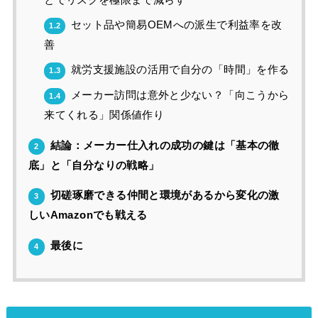
セット品や簡易OEMへの派生で利益率を改
1.2
善
就労支援施設の活用で自分の「時間」を作る
1.3
メーカー訪問は意外と少ない？「向こうから
1.4
来てくれる」関係値作り
結論：メーカー仕入れの成功の鍵は「基本の徹
2
底」と「自分なりの戦略」
切磋琢磨できる仲間と環境があるから変化の激
3
しいAmazonでも戦える
最後に
4