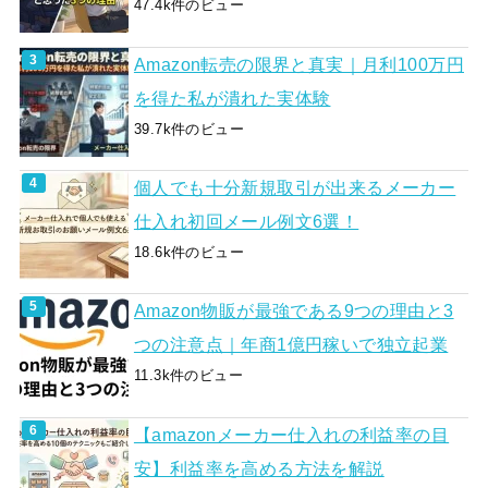
47.4k件のビュー
Amazon転売の限界と真実｜月利100万円
を得た私が潰れた実体験
39.7k件のビュー
個人でも十分新規取引が出来るメーカー
仕入れ初回メール例文6選！
18.6k件のビュー
Amazon物販が最強である9つの理由と3
つの注意点｜年商1億円稼いで独立起業
11.3k件のビュー
【amazonメーカー仕入れの利益率の目
安】利益率を高める方法を解説