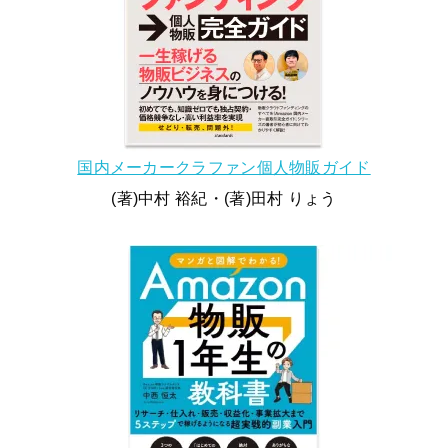
国内メーカークラファン個人物販ガイド
(著)中村 裕紀・(著)田村 りょう