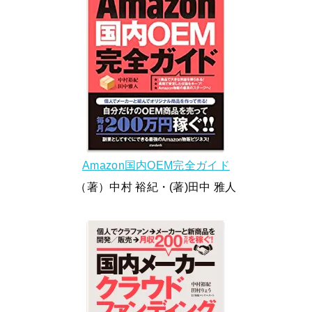
Amazon国内OEM完全ガイド
（著）中村 裕紀・(著)田中 雅人