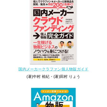
国内メーカークラファン個人物販ガイド
(著)中村 裕紀・(著)田村 りょう