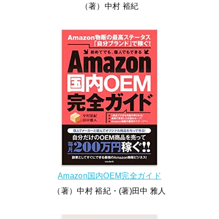
（著）中村 裕紀
Amazon国内OEM完全ガイド
（著）中村 裕紀・(著)田中 雅人