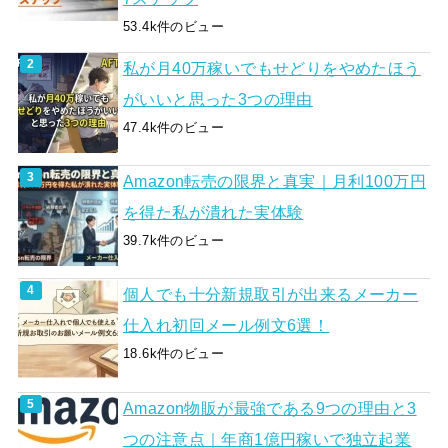
53.4k件のビュー
私が月40万稼いでもせどりをやめたほう
がいいと思った3つの理由
47.4k件のビュー
Amazon転売の限界と真実｜月利100万円
を得た私が潰れた実体験
39.7k件のビュー
個人でも十分新規取引が出来るメーカー
仕入れ初回メール例文6選！
18.6k件のビュー
Amazon物販が最強である9つの理由と3
つの注意点｜年商1億円稼いで独立起業