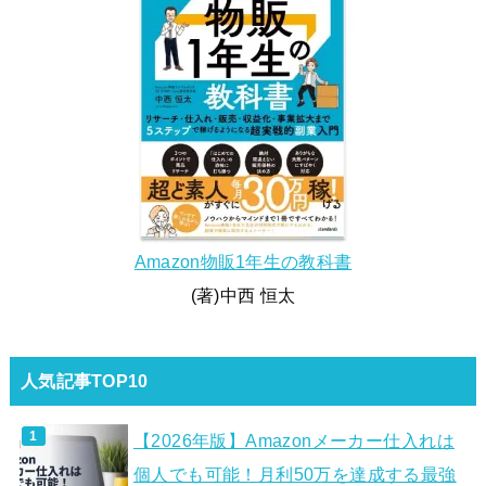
Amazon物販1年生の教科書
(著)中西 恒太
人気記事TOP10
【2026年版】Amazonメーカー仕入れは
個人でも可能！月利50万を達成する最強