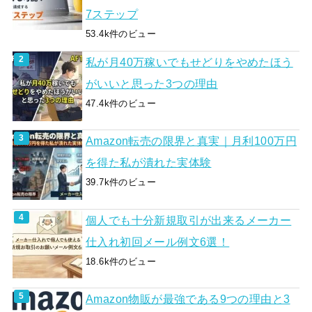
7ステップ
53.4k件のビュー
私が月40万稼いでもせどりをやめたほう
がいいと思った3つの理由
47.4k件のビュー
Amazon転売の限界と真実｜月利100万円
を得た私が潰れた実体験
39.7k件のビュー
個人でも十分新規取引が出来るメーカー
仕入れ初回メール例文6選！
18.6k件のビュー
Amazon物販が最強である9つの理由と3