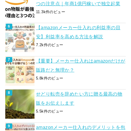
つの注意点｜年商1億円稼いで独立起業
11.3k件のビュー
【amazonメーカー仕入れの利益率の目
安】利益率を高める方法を解説
7.2k件のビュー
【重要】メーカー仕入れはamazonだけが
販路だと無理か？
5.8k件のビュー
せどり転売を辞めたい方に贈る最高の物
販をお伝えします
5.5k件のビュー
amazonメーカー仕入れのデメリットを包