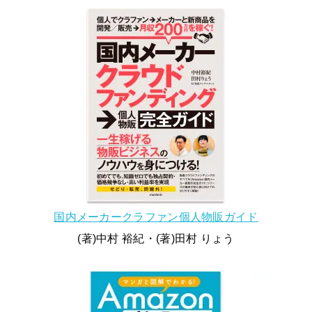
国内メーカークラファン個人物販ガイド
(著)中村 裕紀・(著)田村 りょう