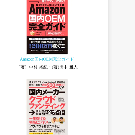
Amazon国内OEM完全ガイド
（著）中村 裕紀・(著)田中 雅人