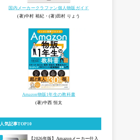
国内メーカークラファン個人物販ガイド
(著)中村 裕紀・(著)田村 りょう
Amazon物販1年生の教科書
(著)中西 恒太
人気記事TOP10
【2026年版】Amazonメーカー仕入