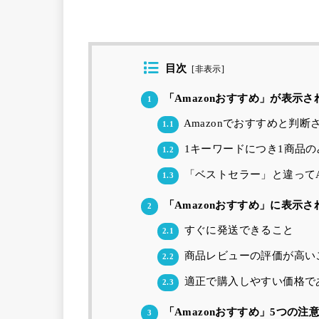
目次
[
非表示
]
「Amazonおすすめ」が表示さ
1
Amazonでおすすめと判
1.1
1キーワードにつき1商品の
1.2
「ベストセラー」と違ってA
1.3
「Amazonおすすめ」に表示さ
2
すぐに発送できること
2.1
商品レビューの評価が高い
2.2
適正で購入しやすい価格で
2.3
「Amazonおすすめ」5つの注
3