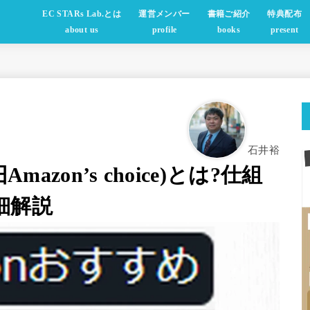
EC STARs Lab.とは
運営メンバー
書籍ご紹介
特典配布
about us
profile
books
present
石井裕
azon’s choice)とは?仕組
細解説